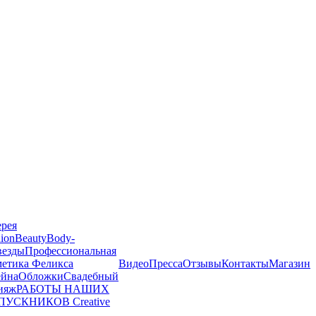
ерея
ion
Beauty
Body-
везды
Профессиональная
метика Феликса
Видео
Пресса
Отзывы
Контакты
Магазин
йна
Обложки
Свадебный
ияж
РАБОТЫ НАШИХ
ПУСКНИКОВ
Creative