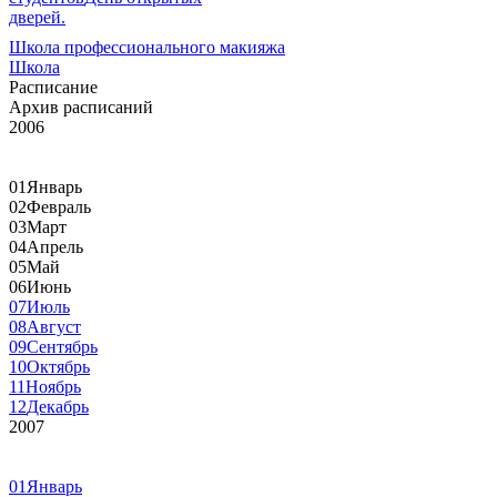
дверей.
Школа профессионального макияжа
Школа
Расписание
Архив расписаний
2006
01
Январь
02
Февраль
03
Март
04
Апрель
05
Май
06
Июнь
07
Июль
08
Август
09
Сентябрь
10
Октябрь
11
Ноябрь
12
Декабрь
2007
01
Январь