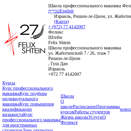
Школа профессионального макияжа Фел
עברית
English
Израиль, Ришон-ле-Цион, ул. Жаботинс
(Карта)
+ (972) 77 4142007
Феликс
Штейн
Felix Shtein
Школа профессионального макияжа
ул. Жаботинский 7 / 26, этаж 7
Ришон-ле-Цион
, Гуш Дан
Израиль
+972 77 4142007
Курсы
Курс профессионального
макияжа
Курс подбора
Школа
индивидуального
О
макияжа
Курс повышения
школе
Расписание
Программы
квалификации
ново
курсов
Работы студентов
визажиста
Курс
Жизнь школы
Услуги
О
профессионального макияжа
Феликсе
для иностранных
студентов
День открытых