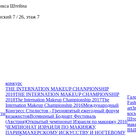
икса Штейна
кий 7 / 26, этаж 7
конкурс
THE INTERNATION MAKEUP CHANPIONSHIP
2019
THE INTERNATION MAKEUP CHAMPIONSHIP
Гал
2018
The Internation Makeup Championship 2017
The
Fash
Internation Makeup Championship 2016
Международный
art
З
Конгресс Стилистов - Греция
пятый ежегодный форум
сти
кос
визажистов
Всемирный Бодиарт Фестиваль
Ште
(Австрия)
Открытый чемпионат Израиля по макияжу 2016
мак
ЧЕМПИОНАТ ИЗРАИЛЯ ПО МАКИЯЖУ,
ВЫ
ПАРИКМАХЕРСКОМУ ИСКУССТВУ И НОГТЕВОМУ