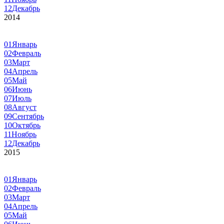
12
Декабрь
2014
01
Январь
02
Февраль
03
Март
04
Апрель
05
Май
06
Июнь
07
Июль
08
Август
09
Сентябрь
10
Октябрь
11
Ноябрь
12
Декабрь
2015
01
Январь
02
Февраль
03
Март
04
Апрель
05
Май