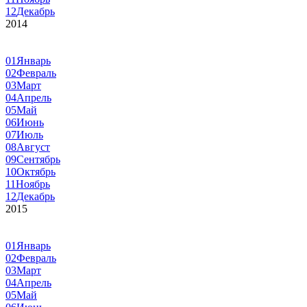
12
Декабрь
2014
01
Январь
02
Февраль
03
Март
04
Апрель
05
Май
06
Июнь
07
Июль
08
Август
09
Сентябрь
10
Октябрь
11
Ноябрь
12
Декабрь
2015
01
Январь
02
Февраль
03
Март
04
Апрель
05
Май