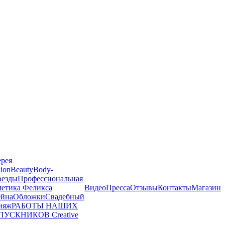
ерея
ion
Beauty
Body-
везды
Профессиональная
метика Феликса
Видео
Пресса
Отзывы
Контакты
Магазин
йна
Обложки
Свадебный
ияж
РАБОТЫ НАШИХ
ПУСКНИКОВ
Creative