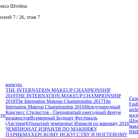
икса Штейна
кий 7 / 26, этаж 7
конкурс
THE INTERNATION MAKEUP CHANPIONSHIP
2019
THE INTERNATION MAKEUP CHAMPIONSHIP
Гал
2018
The Internation Makeup Championship 2017
The
Fash
Internation Makeup Championship 2016
Международный
art
З
Конгресс Стилистов - Греция
пятый ежегодный форум
сти
кос
визажистов
Всемирный Бодиарт Фестиваль
Ште
(Австрия)
Открытый чемпионат Израиля по макияжу 2016
мак
ЧЕМПИОНАТ ИЗРАИЛЯ ПО МАКИЯЖУ,
ВЫ
ПАРИКМАХЕРСКОМУ ИСКУССТВУ И НОГТЕВОМУ