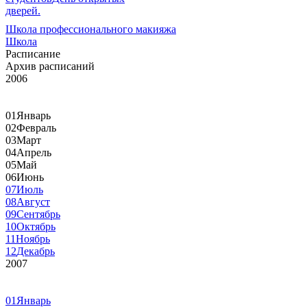
дверей.
Школа профессионального макияжа
Школа
Расписание
Архив расписаний
2006
01
Январь
02
Февраль
03
Март
04
Апрель
05
Май
06
Июнь
07
Июль
08
Август
09
Сентябрь
10
Октябрь
11
Ноябрь
12
Декабрь
2007
01
Январь