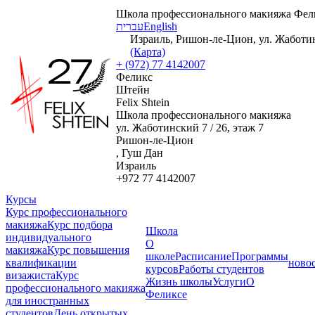
Школа профессионального макияжа Фел
עברית
English
Израиль, Ришон-ле-Цион, ул. Жаботинс
(Карта)
+ (972) 77 4142007
Феликс
Штейн
Felix Shtein
Школа профессионального макияжа
ул. Жаботинский 7 / 26, этаж 7
Ришон-ле-Цион
, Гуш Дан
Израиль
+972 77 4142007
Курсы
Курс профессионального
макияжа
Курс подбора
Школа
индивидуального
О
макияжа
Курс повышения
школе
Расписание
Программы
квалификации
ново
курсов
Работы студентов
визажиста
Курс
Жизнь школы
Услуги
О
профессионального макияжа
Феликсе
для иностранных
студентов
День открытых