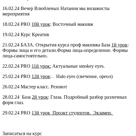
16.02.24 Вечер Влюбленых Натания мы визажисты
мероприятия
18.02.24 PRO
10й урок
: Восточный макияж
19.02.24 Курс Креатив
21.02.24 БАЗА. Открытия курса проф макияжа База
1й урок
:
Формы лица и его детали.Форма лица-определение. Формы
лица-самостоятельно.
22.02.24 PRO
11й урок:
Актуальные smokey eyes.
25.02.24 PRO
12й урок
: . Halo eyes (свечение, ореол)
26.02.24 Мастер класс. Реховот
28.02.24 База
2й урок
: Глаза. Подробный разбор различных
форм глаз.
29.02.24 PRO
13й урок Проэкт студентов. Экзамен.
Записаться на курс