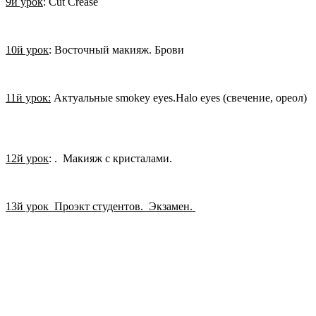
9й урок
: Cut Crease
10й урок
: Восточный макияж. Брови
11й урок:
Актуальные smokey eyes.Halo eyes (свечение, ореол)
12й урок
: . Макияж с кристалами.
13й урок Проэкт студентов. Экзамен.