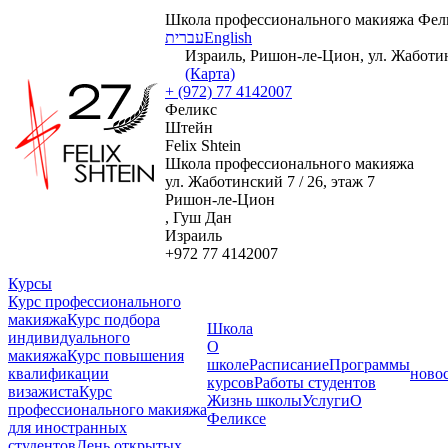
Школа профессионального макияжа Фел
עברית
English
Израиль, Ришон-ле-Цион, ул. Жаботинс
(Карта)
+ (972) 77 4142007
Феликс
Штейн
Felix Shtein
Школа профессионального макияжа
ул. Жаботинский 7 / 26, этаж 7
Ришон-ле-Цион
, Гуш Дан
Израиль
+972 77 4142007
Курсы
Курс профессионального
макияжа
Курс подбора
Школа
индивидуального
О
макияжа
Курс повышения
школе
Расписание
Программы
квалификации
ново
курсов
Работы студентов
визажиста
Курс
Жизнь школы
Услуги
О
профессионального макияжа
Феликсе
для иностранных
студентов
День открытых