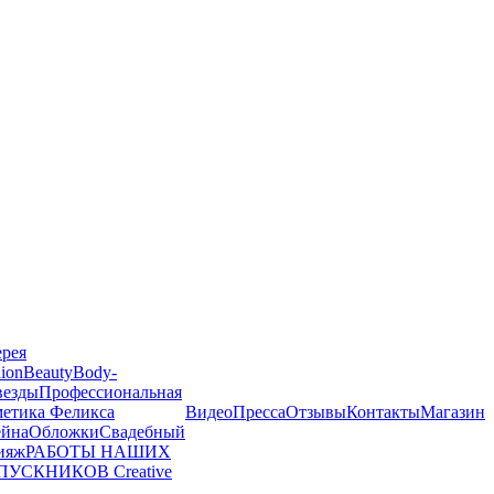
ерея
ion
Beauty
Body-
везды
Профессиональная
метика Феликса
Видео
Пресса
Отзывы
Контакты
Магазин
йна
Обложки
Свадебный
ияж
РАБОТЫ НАШИХ
ПУСКНИКОВ
Creative