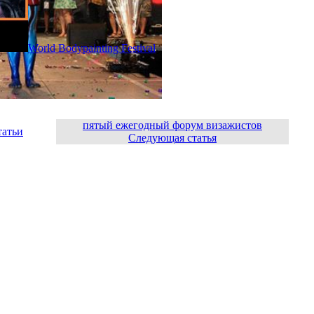
World Bodypainting Festival
пятый ежегодный форум визажистов
татьи
Следующая статья