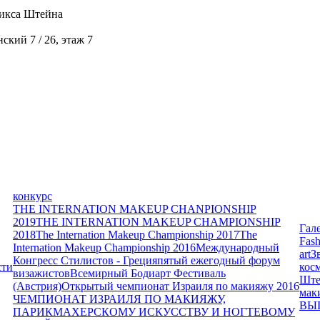
икса Штейна
кий 7 / 26, этаж 7
конкурс
THE INTERNATION MAKEUP CHANPIONSHIP
2019
THE INTERNATION MAKEUP CHAMPIONSHIP
Гал
2018
The Internation Makeup Championship 2017
The
Fash
Internation Makeup Championship 2016
Международный
art
З
Конгресс Стилистов - Греция
пятый ежегодный форум
сти
кос
визажистов
Всемирный Бодиарт Фестиваль
Ште
(Австрия)
Открытый чемпионат Израиля по макияжу 2016
мак
ЧЕМПИОНАТ ИЗРАИЛЯ ПО МАКИЯЖУ,
ВЫ
ПАРИКМАХЕРСКОМУ ИСКУССТВУ И НОГТЕВОМУ