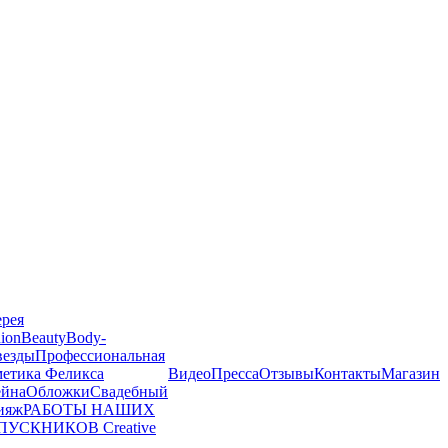
ерея
ion
Beauty
Body-
везды
Профессиональная
метика Феликса
Видео
Пресса
Отзывы
Контакты
Магазин
йна
Обложки
Свадебный
ияж
РАБОТЫ НАШИХ
ПУСКНИКОВ
Creative