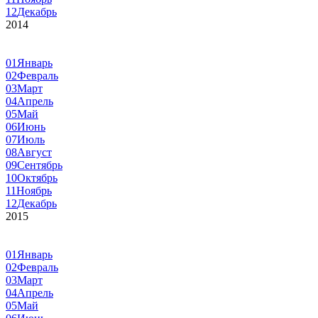
12
Декабрь
2014
01
Январь
02
Февраль
03
Март
04
Апрель
05
Май
06
Июнь
07
Июль
08
Август
09
Сентябрь
10
Октябрь
11
Ноябрь
12
Декабрь
2015
01
Январь
02
Февраль
03
Март
04
Апрель
05
Май