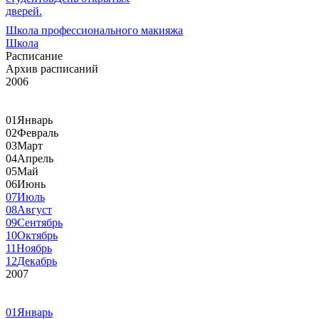
дверей.
Школа профессионального макияжа
Школа
Расписание
Архив расписаний
2006
01
Январь
02
Февраль
03
Март
04
Апрель
05
Май
06
Июнь
07
Июль
08
Август
09
Сентябрь
10
Октябрь
11
Ноябрь
12
Декабрь
2007
01
Январь