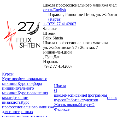
Школа профессионального макияжа Фел
עברית
English
Израиль, Ришон-ле-Цион, ул. Жаботинс
(Карта)
+ (972) 77 4142007
Феликс
Штейн
Felix Shtein
Школа профессионального макияжа
ул. Жаботинский 7 / 26, этаж 7
Ришон-ле-Цион
, Гуш Дан
Израиль
+972 77 4142007
Курсы
Курс профессионального
макияжа
Курс подбора
Школа
индивидуального
О
макияжа
Курс повышения
школе
Расписание
Программы
квалификации
ново
курсов
Работы студентов
визажиста
Курс
Жизнь школы
Услуги
О
профессионального макияжа
Феликсе
для иностранных
студентов
День открытых