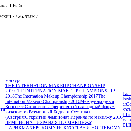
икса Штейна
кий 7 / 26, этаж 7
конкурс
THE INTERNATION MAKEUP CHANPIONSHIP
2019
THE INTERNATION MAKEUP CHAMPIONSHIP
Гал
2018
The Internation Makeup Championship 2017
The
Fash
Internation Makeup Championship 2016
Международный
art
З
Конгресс Стилистов - Греция
пятый ежегодный форум
сти
кос
визажистов
Всемирный Бодиарт Фестиваль
Ште
(Австрия)
Открытый чемпионат Израиля по макияжу 2016
мак
ЧЕМПИОНАТ ИЗРАИЛЯ ПО МАКИЯЖУ,
ВЫ
ПАРИКМАХЕРСКОМУ ИСКУССТВУ И НОГТЕВОМУ