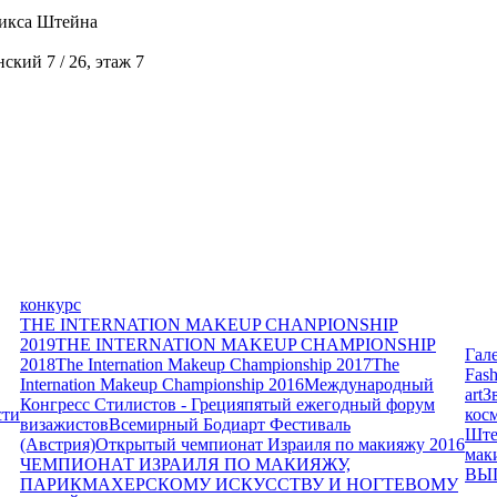
икса Штейна
кий 7 / 26, этаж 7
конкурс
THE INTERNATION MAKEUP CHANPIONSHIP
2019
THE INTERNATION MAKEUP CHAMPIONSHIP
Гал
2018
The Internation Makeup Championship 2017
The
Fash
Internation Makeup Championship 2016
Международный
art
З
Конгресс Стилистов - Греция
пятый ежегодный форум
сти
кос
визажистов
Всемирный Бодиарт Фестиваль
Ште
(Австрия)
Открытый чемпионат Израиля по макияжу 2016
мак
ЧЕМПИОНАТ ИЗРАИЛЯ ПО МАКИЯЖУ,
ВЫ
ПАРИКМАХЕРСКОМУ ИСКУССТВУ И НОГТЕВОМУ