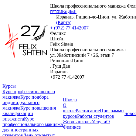
Школа профессионального макияжа Фел
עברית
English
Израиль, Ришон-ле-Цион, ул. Жаботинс
(Карта)
+ (972) 77 4142007
Феликс
Штейн
Felix Shtein
Школа профессионального макияжа
ул. Жаботинский 7 / 26, этаж 7
Ришон-ле-Цион
, Гуш Дан
Израиль
+972 77 4142007
Курсы
Курс профессионального
макияжа
Курс подбора
Школа
индивидуального
О
макияжа
Курс повышения
школе
Расписание
Программы
квалификации
ново
курсов
Работы студентов
визажиста
Курс
Жизнь школы
Услуги
О
профессионального макияжа
Феликсе
для иностранных
студентов
День открытых