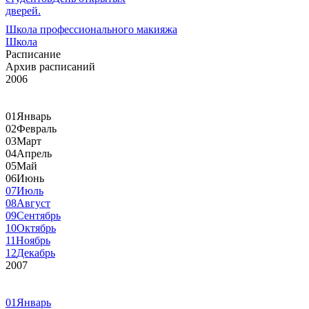
дверей.
Школа профессионального макияжа
Школа
Расписание
Архив расписаний
2006
01
Январь
02
Февраль
03
Март
04
Апрель
05
Май
06
Июнь
07
Июль
08
Август
09
Сентябрь
10
Октябрь
11
Ноябрь
12
Декабрь
2007
01
Январь