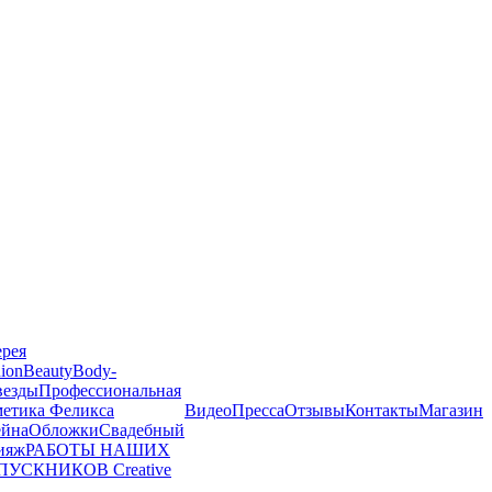
ерея
ion
Beauty
Body-
везды
Профессиональная
метика Феликса
Видео
Пресса
Отзывы
Контакты
Магазин
йна
Обложки
Свадебный
ияж
РАБОТЫ НАШИХ
ПУСКНИКОВ
Creative