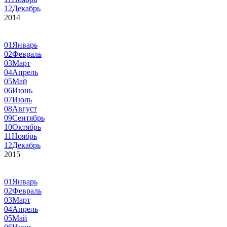
12
Декабрь
2014
01
Январь
02
Февраль
03
Март
04
Апрель
05
Май
06
Июнь
07
Июль
08
Август
09
Сентябрь
10
Октябрь
11
Ноябрь
12
Декабрь
2015
01
Январь
02
Февраль
03
Март
04
Апрель
05
Май