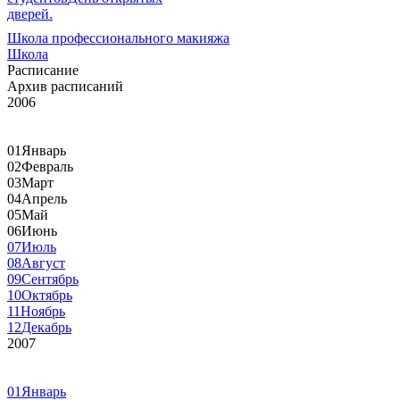
дверей.
Школа профессионального макияжа
Школа
Расписание
Архив расписаний
2006
01
Январь
02
Февраль
03
Март
04
Апрель
05
Май
06
Июнь
07
Июль
08
Август
09
Сентябрь
10
Октябрь
11
Ноябрь
12
Декабрь
2007
01
Январь