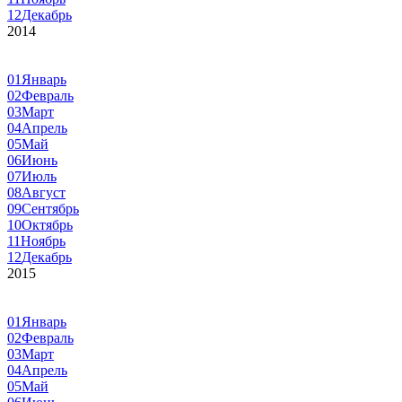
12
Декабрь
2014
01
Январь
02
Февраль
03
Март
04
Апрель
05
Май
06
Июнь
07
Июль
08
Август
09
Сентябрь
10
Октябрь
11
Ноябрь
12
Декабрь
2015
01
Январь
02
Февраль
03
Март
04
Апрель
05
Май