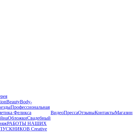
ерея
ion
Beauty
Body-
везды
Профессиональная
метика Феликса
Видео
Пресса
Отзывы
Контакты
Магазин
йна
Обложки
Свадебный
ияж
РАБОТЫ НАШИХ
ПУСКНИКОВ
Creative