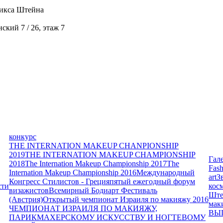
икса Штейна
кий 7 / 26, этаж 7
конкурс
THE INTERNATION MAKEUP CHANPIONSHIP
2019
THE INTERNATION MAKEUP CHAMPIONSHIP
Гал
2018
The Internation Makeup Championship 2017
The
Fash
Internation Makeup Championship 2016
Международный
art
З
Конгресс Стилистов - Греция
пятый ежегодный форум
сти
кос
визажистов
Всемирный Бодиарт Фестиваль
Ште
(Австрия)
Открытый чемпионат Израиля по макияжу 2016
мак
ЧЕМПИОНАТ ИЗРАИЛЯ ПО МАКИЯЖУ,
ВЫ
ПАРИКМАХЕРСКОМУ ИСКУССТВУ И НОГТЕВОМУ