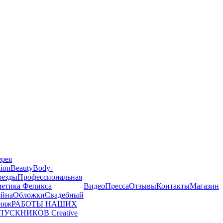
ерея
ion
Beauty
Body-
везды
Профессиональная
метика Феликса
Видео
Пресса
Отзывы
Контакты
Магазин
йна
Обложки
Свадебный
ияж
РАБОТЫ НАШИХ
ПУСКНИКОВ
Creative