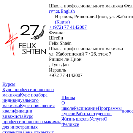
Школа профессионального макияжа Фел
עברית
English
Израиль, Ришон-ле-Цион, ул. Жаботинс
(Карта)
+ (972) 77 4142007
Феликс
Штейн
Felix Shtein
Школа профессионального макияжа
ул. Жаботинский 7 / 26, этаж 7
Ришон-ле-Цион
, Гуш Дан
Израиль
+972 77 4142007
Курсы
Курс профессионального
макияжа
Курс подбора
Школа
индивидуального
О
макияжа
Курс повышения
школе
Расписание
Программы
квалификации
ново
курсов
Работы студентов
визажиста
Курс
Жизнь школы
Услуги
О
профессионального макияжа
Феликсе
для иностранных
студентов
День открытых