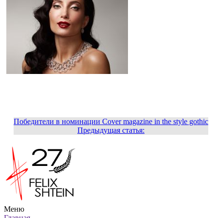
Победители в номинации Cover magazine in the style gothic
Предыдущая статья:
Меню
Главная