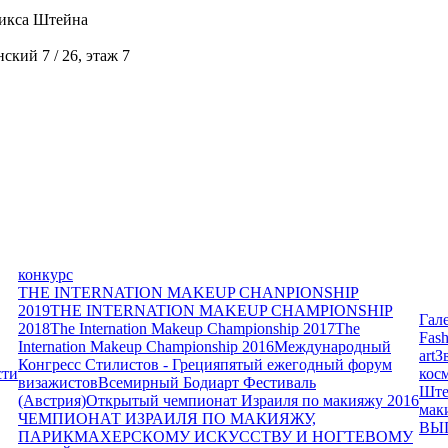
икса Штейна
кий 7 / 26, этаж 7
конкурс
THE INTERNATION MAKEUP CHANPIONSHIP
2019
THE INTERNATION MAKEUP CHAMPIONSHIP
Гал
2018
The Internation Makeup Championship 2017
The
Fash
Internation Makeup Championship 2016
Международный
art
З
Конгресс Стилистов - Греция
пятый ежегодный форум
сти
кос
визажистов
Всемирный Бодиарт Фестиваль
Ште
(Австрия)
Открытый чемпионат Израиля по макияжу 2016
мак
ЧЕМПИОНАТ ИЗРАИЛЯ ПО МАКИЯЖУ,
ВЫ
ПАРИКМАХЕРСКОМУ ИСКУССТВУ И НОГТЕВОМУ