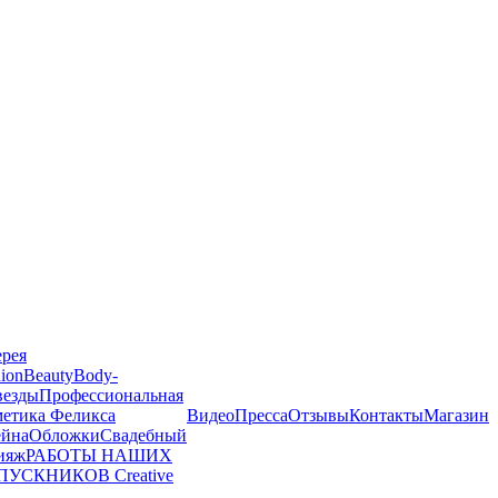
ерея
ion
Beauty
Body-
везды
Профессиональная
метика Феликса
Видео
Пресса
Отзывы
Контакты
Магазин
йна
Обложки
Свадебный
ияж
РАБОТЫ НАШИХ
ПУСКНИКОВ
Creative