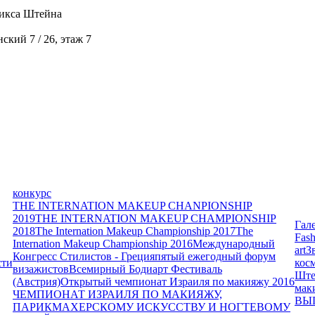
икса Штейна
кий 7 / 26, этаж 7
конкурс
THE INTERNATION MAKEUP CHANPIONSHIP
2019
THE INTERNATION MAKEUP CHAMPIONSHIP
Гал
2018
The Internation Makeup Championship 2017
The
Fash
Internation Makeup Championship 2016
Международный
art
З
Конгресс Стилистов - Греция
пятый ежегодный форум
сти
кос
визажистов
Всемирный Бодиарт Фестиваль
Ште
(Австрия)
Открытый чемпионат Израиля по макияжу 2016
мак
ЧЕМПИОНАТ ИЗРАИЛЯ ПО МАКИЯЖУ,
ВЫ
ПАРИКМАХЕРСКОМУ ИСКУССТВУ И НОГТЕВОМУ