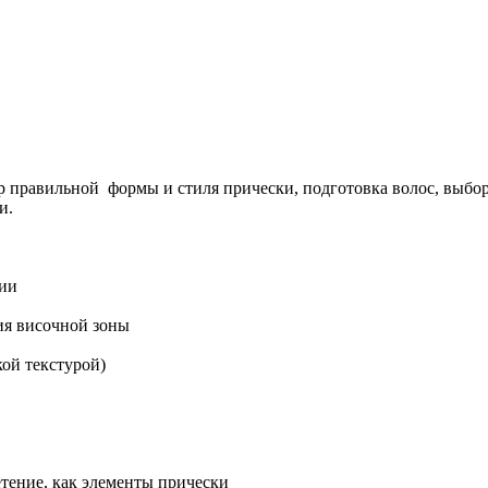
ор правильной формы и стиля прически, подготовка волос, выбо
и.
нии
ия височной зоны
кой текстурой)
етение, как элементы прически