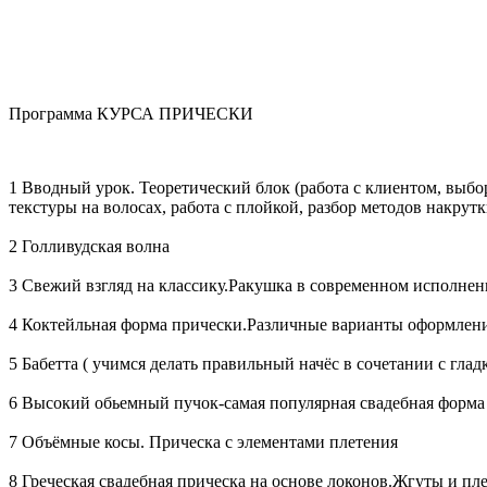
Программа КУРСА ПРИЧЕСКИ
1 Вводный урок. Теоретический блок (работа с клиентом, выб
текстуры на волосах, работа с плойкой, разбор методов накрутк
2 Голливудская волна
3 Свежий взгляд на классику.Ракушка в современном исполне
4 Коктейльная форма прически.Различные варианты оформлен
5 Бабетта ( учимся делать правильный начёс в сочетании с глад
6 Высокий обьемный пучок-самая популярная свадебная форма
7 Объёмные косы. Прическа с элементами плетения
8 Греческая свадебная прическа на основе локонов.Жгуты и пл