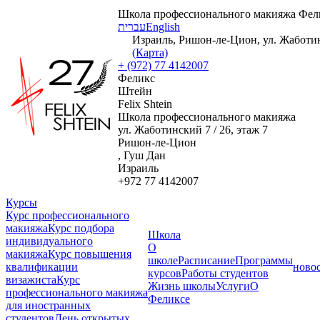
Школа профессионального макияжа Фел
עברית
English
Израиль, Ришон-ле-Цион, ул. Жаботинс
(Карта)
+ (972) 77 4142007
Феликс
Штейн
Felix Shtein
Школа профессионального макияжа
ул. Жаботинский 7 / 26, этаж 7
Ришон-ле-Цион
, Гуш Дан
Израиль
+972 77 4142007
Курсы
Курс профессионального
макияжа
Курс подбора
Школа
индивидуального
О
макияжа
Курс повышения
школе
Расписание
Программы
квалификации
ново
курсов
Работы студентов
визажиста
Курс
Жизнь школы
Услуги
О
профессионального макияжа
Феликсе
для иностранных
студентов
День открытых